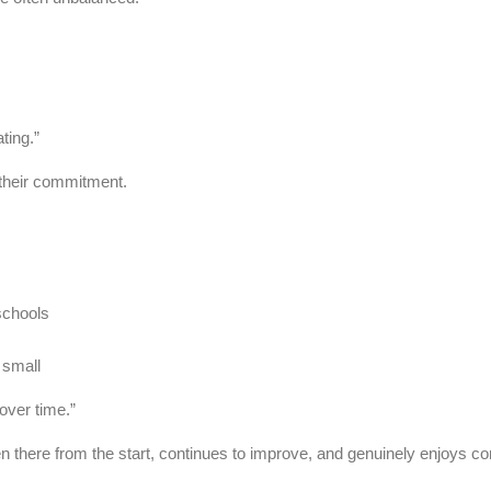
ting.”
 their commitment.
schools
 small
over time.”
en there from the start, continues to improve, and genuinely enjoys c