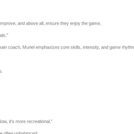
improve, and above all, ensure they enjoy the game.
als.”
ain coach, Muriel emphasizes core skills, intensity, and game rhyth
p.
w, it’s more recreational.”
e often unbalanced: