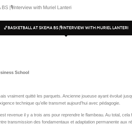
S |🎙️Interview with Muriel Lanteri
🏀BASKETBALL AT SKEMA BS |🎙️INTERVIEW WITH MURIEL LANTERI
usiness School
ais vraiment quitté les parquets. Ancienne joueuse ayant évolué jusq
 exigence technique qu’elle transmet aujourd’hui avec pédagogie.
t revenue il y a trois ans pour reprendre le flambeau. Au total, cela 
entre transmission des fondamentaux et adaptation permanente aux réal