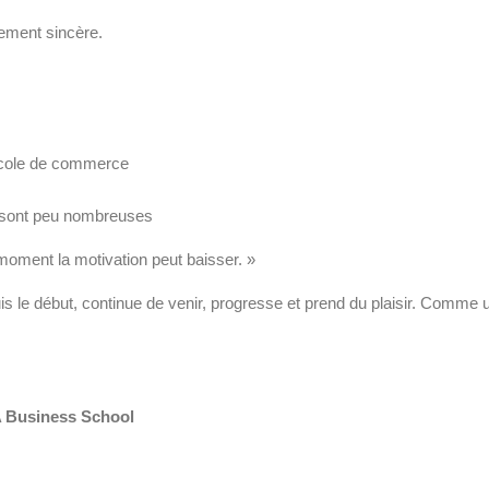
gement sincère.
 école de commerce
es sont peu nombreuses
oment la motivation peut baisser. »
uis le début, continue de venir, progresse et prend du plaisir. Comm
A Business School