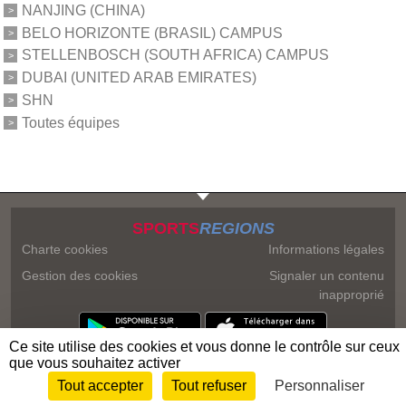
NANJING (CHINA)
BELO HORIZONTE (BRASIL) CAMPUS
STELLENBOSCH (SOUTH AFRICA) CAMPUS
DUBAI (UNITED ARAB EMIRATES)
SHN
Toutes équipes
SPORTS
REGIONS
Charte cookies
Informations légales
Gestion des cookies
Signaler un contenu
inapproprié
Ce site utilise des cookies et vous donne le contrôle sur ceux
que vous souhaitez activer
Tout accepter
Tout refuser
Personnaliser
Envie de participer ?
Connexion